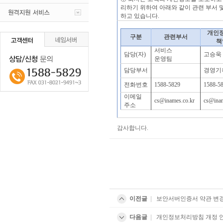
리하기 위하여 아래와 같이 관련 부서
하고 있습니다.
개인
구분
관련부서
책
서비스
담당(자)
​고승욱​
운영팀
담당부서
경영기
전화번호
1588-5829
1588-5
이메일
cs@inames.co.kr
cs@inam
주소
감사합니다.
이전글
|
보안서버인증서 약관 변
다음글
|
개인정보처리방침 개정 안내 