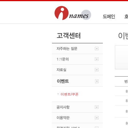
번
8
이벤트/쿠폰
8
8
8