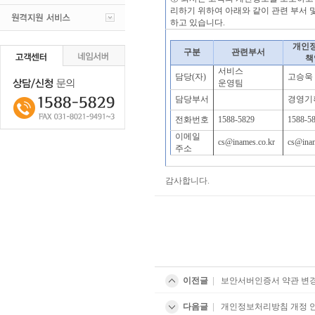
리하기 위하여 아래와 같이 관련 부서
하고 있습니다.
개인
구분
관련부서
책
서비스
담당(자)
​고승욱​
운영팀
담당부서
경영기
전화번호
1588-5829
1588-5
이메일
cs@inames.co.kr
cs@inam
주소
감사합니다.
이전글
|
보안서버인증서 약관 변
다음글
|
개인정보처리방침 개정 안내 