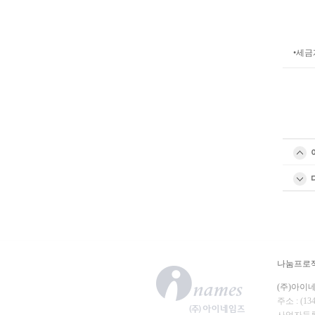
•세금
나눔프로
(주)아이
주소 : (