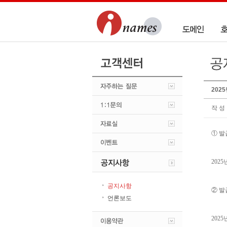
202
작 성 
① 발
2025
공지사항
② 발
언론보도
202