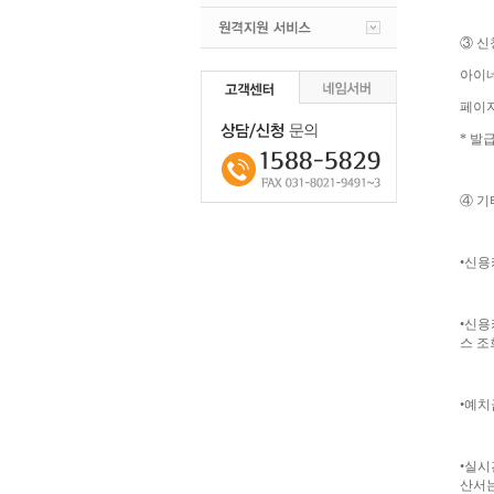
③ 
아이네
페이지
* 발
④ 기
•신용
•신용
스 조
•예치
•실시
산서는