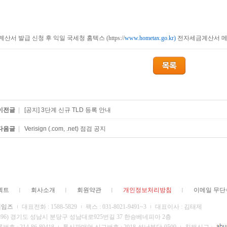
계산서 발급 신청 후 익일 국세청 홈텍스 (https://
www.hometax.go.kr)
전자세금계산서 메뉴
이전글
|
[공지] 3단계 신규 TLD 등록 안내
다음글
|
Verisign (.com, .net) 점검 공지
젝트
회사소개
회원약관
개인정보처리방침
이메일 무
네임즈
대표전화 : 1588-5829
팩스 : 031-8021-9491~3
대표이사 : 김태제
13496) 경기도 성남시 분당구 성남대로925번길 37 한승베네피아 2층